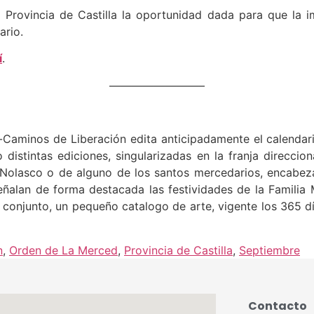
a Provincia de Castilla la oportunidad dada para que la 
ario.
í
.
————————–
-Caminos de Liberación edita anticipadamente el calendar
 distintas ediciones, singularizadas en la franja direccio
 Nolasco o de alguno de los santos mercedarios, encabeza
ñalan de forma destacada las festividades de la Familia Me
 conjunto, un pequeño catalogo de arte, vigente los 365 d
n
,
Orden de La Merced
,
Provincia de Castilla
,
Septiembre
Contacto